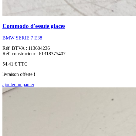
Commodo d'essuie glaces
BMW SERIE 7 E38
Réf. BTVA : 113604236
Réf. constructeur : 61318375407
54,41 €
TTC
livraison offerte !
ajouter au panier