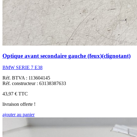
Optique avant secondaire gauche (feux)(clignotant)
BMW SERIE 7 E38
Réf. BTVA : 113604145
Réf. constructeur : 63138387633
43,97 €
TTC
livraison offerte !
ajouter au panier