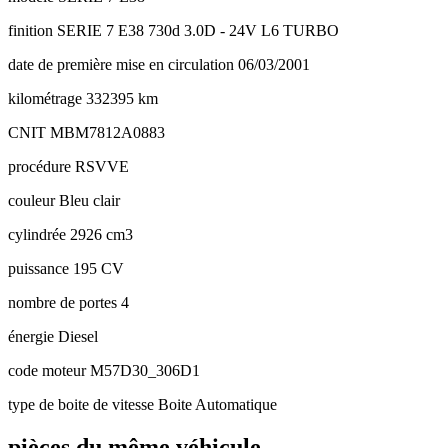
finition
SERIE 7 E38 730d 3.0D - 24V L6 TURBO
date de première mise en circulation
06/03/2001
kilométrage
332395 km
CNIT
MBM7812A0883
procédure
RSVVE
couleur
Bleu clair
cylindrée
2926 cm3
puissance
195 CV
nombre de portes
4
énergie
Diesel
code moteur
M57D30_306D1
type de boite de vitesse
Boite Automatique
pièces du même véhicule