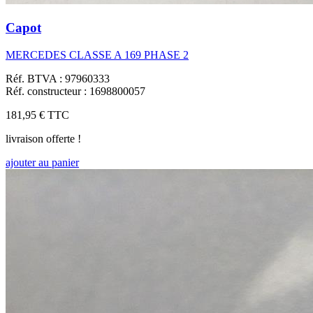
Capot
MERCEDES CLASSE A 169 PHASE 2
Réf. BTVA : 97960333
Réf. constructeur : 1698800057
181,95 €
TTC
livraison offerte !
ajouter au panier