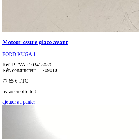
Moteur essuie glace avant
FORD KUGA 1
Réf. BTVA : 103418089
Réf. constructeur : 1709010
77,65 €
TTC
livraison offerte !
ajouter au panier