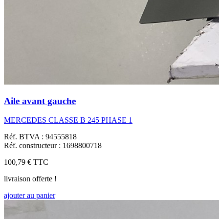
Aile avant gauche
MERCEDES CLASSE B 245 PHASE 1
Réf. BTVA : 94555818
Réf. constructeur : 1698800718
100,79 €
TTC
livraison offerte !
ajouter au panier