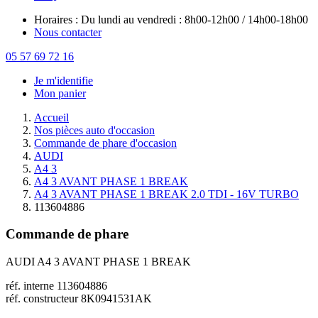
Horaires : Du lundi au vendredi : 8h00-12h00 / 14h00-18h00
Nous contacter
05 57 69 72 16
Je m'identifie
Mon panier
Accueil
Nos pièces auto d'occasion
Commande de phare d'occasion
AUDI
A4 3
A4 3 AVANT PHASE 1 BREAK
A4 3 AVANT PHASE 1 BREAK 2.0 TDI - 16V TURBO
113604886
Commande de phare
AUDI A4 3 AVANT PHASE 1 BREAK
réf. interne 113604886
réf. constructeur 8K0941531AK