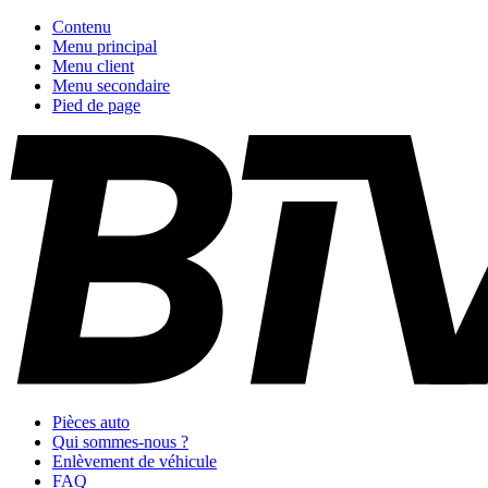
Contenu
Menu principal
Menu client
Menu secondaire
Pied de page
Pièces auto
Qui sommes-nous ?
Enlèvement de véhicule
FAQ