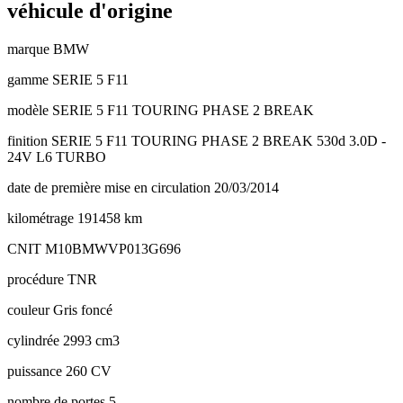
véhicule d'origine
marque
BMW
gamme
SERIE 5 F11
modèle
SERIE 5 F11 TOURING PHASE 2 BREAK
finition
SERIE 5 F11 TOURING PHASE 2 BREAK 530d 3.0D -
24V L6 TURBO
date de première mise en circulation
20/03/2014
kilométrage
191458 km
CNIT
M10BMWVP013G696
procédure
TNR
couleur
Gris foncé
cylindrée
2993 cm3
puissance
260 CV
nombre de portes
5