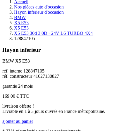
Accueil
Nos pièces auto d'occasion
Hayon inferieur d'occasion
BMW
X5 E53
X5 E53
X5 E53 30d 3.0D - 24V L6 TURBO 4X4
128847105
Hayon inferieur
BMW X5 E53
réf. interne 128847105
réf. constructeur 41627130827
garantie 24 mois
169,00 €
TTC
livraison offerte !
Livrable en 1 à 3 jours ouvrés en France métropolitaine.
ajouter au panier