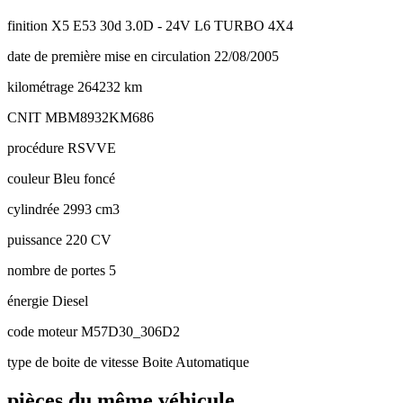
finition
X5 E53 30d 3.0D - 24V L6 TURBO 4X4
date de première mise en circulation
22/08/2005
kilométrage
264232 km
CNIT
MBM8932KM686
procédure
RSVVE
couleur
Bleu foncé
cylindrée
2993 cm3
puissance
220 CV
nombre de portes
5
énergie
Diesel
code moteur
M57D30_306D2
type de boite de vitesse
Boite Automatique
pièces du même véhicule