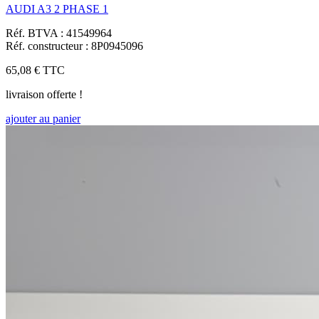
AUDI A3 2 PHASE 1
Réf. BTVA : 41549964
Réf. constructeur : 8P0945096
65,08 €
TTC
livraison offerte !
ajouter au panier