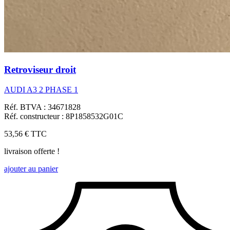
Retroviseur droit
AUDI A3 2 PHASE 1
Réf. BTVA : 34671828
Réf. constructeur : 8P1858532G01C
53,56 €
TTC
livraison offerte !
ajouter au panier