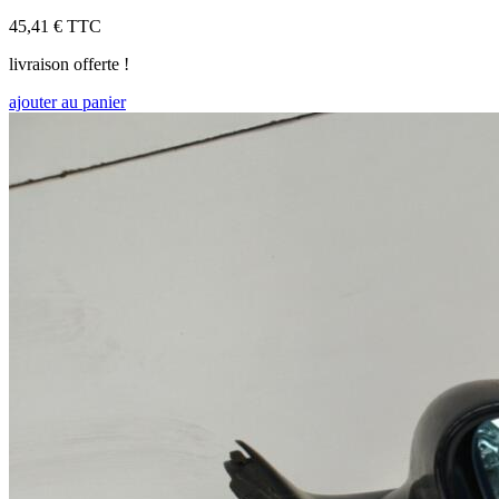
45,41 €
TTC
livraison offerte !
ajouter au panier