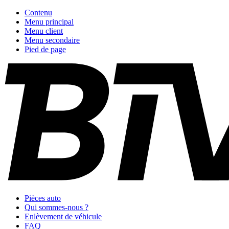
Contenu
Menu principal
Menu client
Menu secondaire
Pied de page
Pièces auto
Qui sommes-nous ?
Enlèvement de véhicule
FAQ