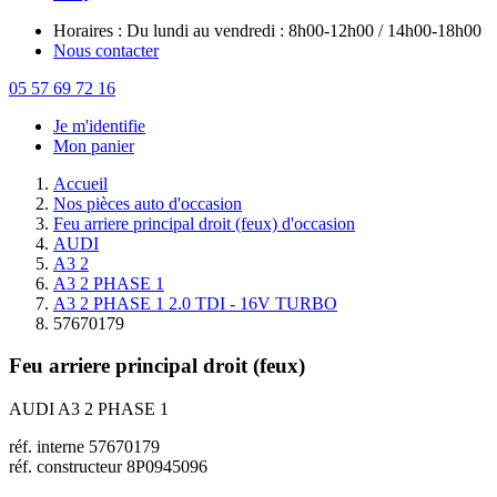
Horaires : Du lundi au vendredi : 8h00-12h00 / 14h00-18h00
Nous contacter
05 57 69 72 16
Je m'identifie
Mon panier
Accueil
Nos pièces auto d'occasion
Feu arriere principal droit (feux) d'occasion
AUDI
A3 2
A3 2 PHASE 1
A3 2 PHASE 1 2.0 TDI - 16V TURBO
57670179
Feu arriere principal droit (feux)
AUDI A3 2 PHASE 1
réf. interne 57670179
réf. constructeur 8P0945096