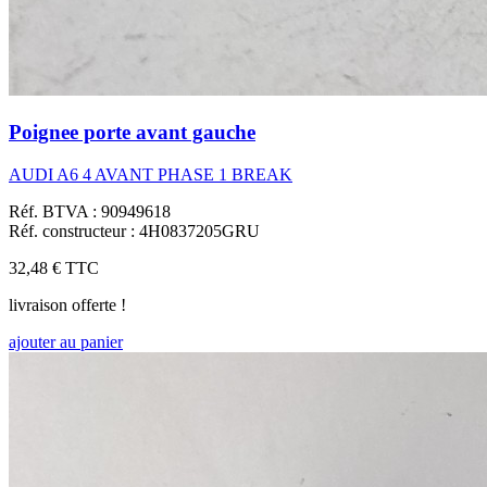
Poignee porte avant gauche
AUDI A6 4 AVANT PHASE 1 BREAK
Réf. BTVA : 90949618
Réf. constructeur : 4H0837205GRU
32,48 €
TTC
livraison offerte !
ajouter au panier