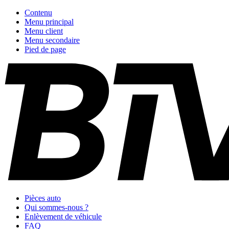
Contenu
Menu principal
Menu client
Menu secondaire
Pied de page
Pièces auto
Qui sommes-nous ?
Enlèvement de véhicule
FAQ