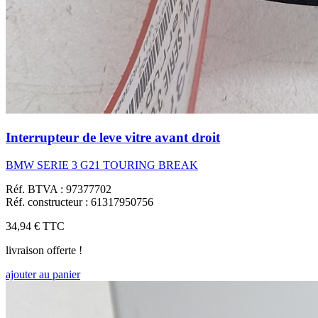
Interrupteur de leve vitre avant droit
BMW SERIE 3 G21 TOURING BREAK
Réf. BTVA : 97377702
Réf. constructeur : 61317950756
34,94 €
TTC
livraison offerte !
ajouter au panier