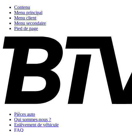
Contenu
Menu principal
Menu client
Menu secondaire
Pied de page
Pièces auto
Qui sommes-nous ?
Enlèvement de véhicule
FAQ