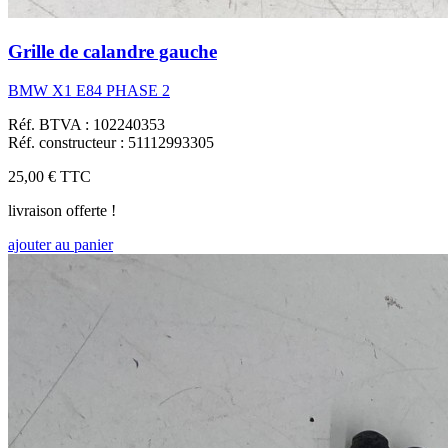
Grille de calandre gauche
BMW X1 E84 PHASE 2
Réf. BTVA : 102240353
Réf. constructeur : 51112993305
25,00 €
TTC
livraison offerte !
ajouter au panier