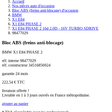
Accueil
Nos pièces auto d'occasion
Bloc ABS (freins anti-blocage) d'occasion
BMW
X1 E84
X1 E84 PHASE 2
X1 E84 PHASE 2 16d 2.0D - 16V TURBO SDRIVE
98477029
Bloc ABS (freins anti-blocage)
BMW X1 E84 PHASE 2
réf. interne 98477029
réf. constructeur 34516856924
garantie 24 mois
222,54 €
TTC
livraison offerte !
Livrable en 1 à 3 jours ouvrés en France métropolitaine.
ajouter au panier