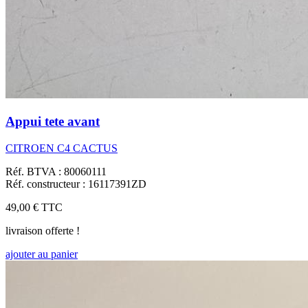
Appui tete avant
CITROEN C4 CACTUS
Réf. BTVA : 80060111
Réf. constructeur : 16117391ZD
49,00 €
TTC
livraison offerte !
ajouter au panier