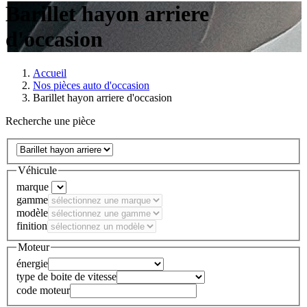
Barillet hayon arriere
d'occasion
Accueil
Nos pièces auto d'occasion
Barillet hayon arriere d'occasion
Recherche une pièce
Véhicule
marque
gamme
modèle
finition
Moteur
énergie
type de boite de vitesse
code moteur