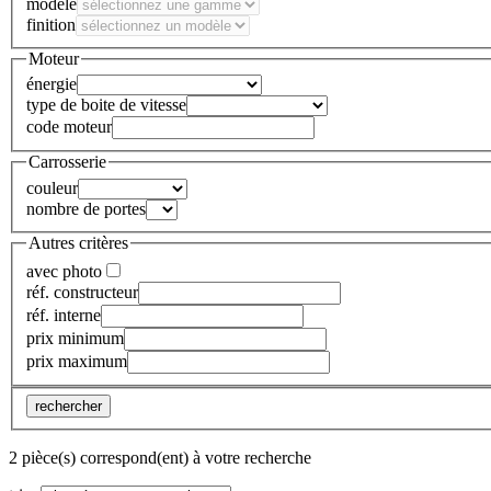
modèle
finition
Moteur
énergie
type de boite de vitesse
code moteur
Carrosserie
couleur
nombre de portes
Autres critères
avec photo
réf. constructeur
réf. interne
prix minimum
prix maximum
rechercher
2 pièce(s) correspond(ent) à votre recherche