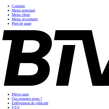
Contenu
Menu principal
Menu client
Menu secondaire
Pied de page
Pièces auto
Qui sommes-nous ?
Enlèvement de véhicule
FAQ