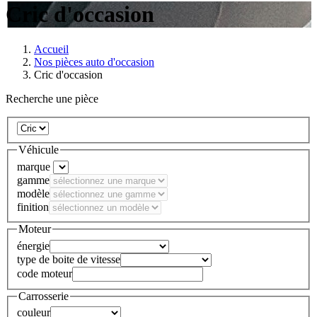
Cric d'occasion
Accueil
Nos pièces auto d'occasion
Cric d'occasion
Recherche une pièce
Véhicule
marque
gamme
modèle
finition
Moteur
énergie
type de boite de vitesse
code moteur
Carrosserie
couleur