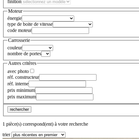
finition
Moteur
énergie
type de boite de vitesse
code moteur
Carrosserie
couleur
nombre de portes
Autres critères
avec photo
réf. constructeur
réf. interne
prix minimum
prix maximum
rechercher
1 pièce(s) correspond(ent) à votre recherche
trier