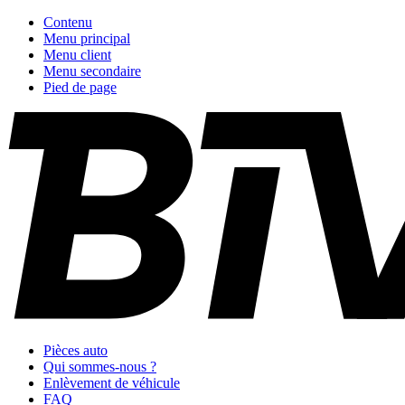
Contenu
Menu principal
Menu client
Menu secondaire
Pied de page
Pièces auto
Qui sommes-nous ?
Enlèvement de véhicule
FAQ