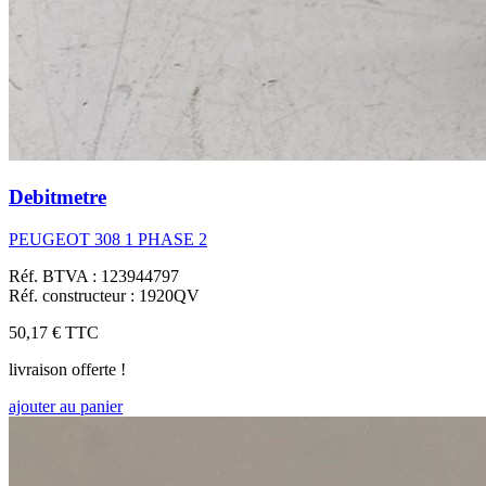
Debitmetre
PEUGEOT 308 1 PHASE 2
Réf. BTVA : 123944797
Réf. constructeur : 1920QV
50,17 €
TTC
livraison offerte !
ajouter au panier