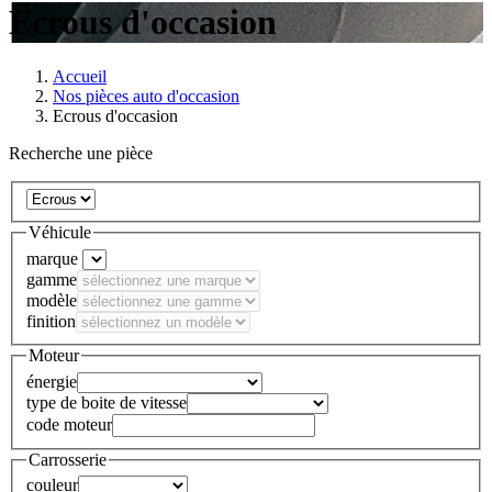
Ecrous d'occasion
Accueil
Nos pièces auto d'occasion
Ecrous d'occasion
Recherche une pièce
Véhicule
marque
gamme
modèle
finition
Moteur
énergie
type de boite de vitesse
code moteur
Carrosserie
couleur