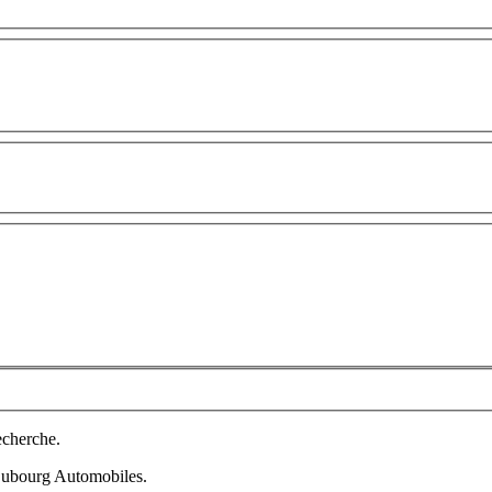
echerche.
 Dubourg Automobiles.