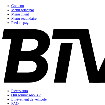
Contenu
Menu principal
Menu client
Menu secondaire
Pied de page
Pièces auto
Qui sommes-nous ?
Enlèvement de véhicule
FAQ