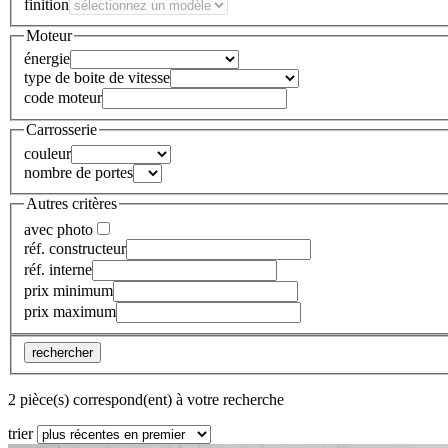
finition
Moteur
énergie
type de boite de vitesse
code moteur
Carrosserie
couleur
nombre de portes
Autres critères
avec photo
réf. constructeur
réf. interne
prix minimum
prix maximum
rechercher
2 pièce(s) correspond(ent) à votre recherche
trier