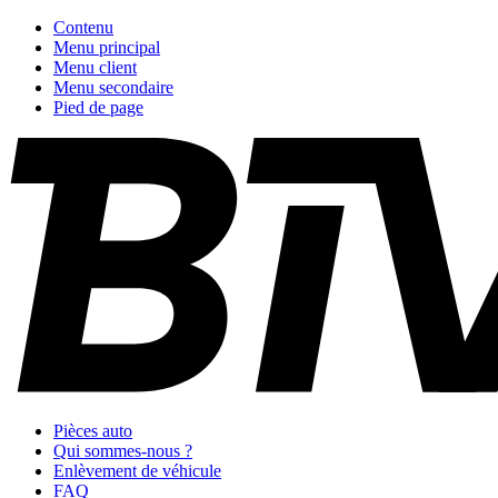
Contenu
Menu principal
Menu client
Menu secondaire
Pied de page
Pièces auto
Qui sommes-nous ?
Enlèvement de véhicule
FAQ