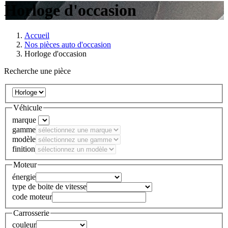
Horloge d'occasion
Accueil
Nos pièces auto d'occasion
Horloge d'occasion
Recherche une pièce
Véhicule
marque
gamme
modèle
finition
Moteur
énergie
type de boite de vitesse
code moteur
Carrosserie
couleur