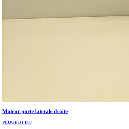
Moteur porte laterale droite
PEUGEOT 807