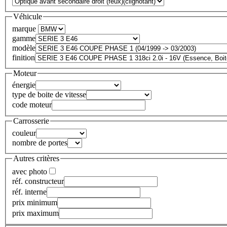
Véhicule
marque
gamme
modèle
finition
Moteur
énergie
type de boite de vitesse
code moteur
Carrosserie
couleur
nombre de portes
Autres critères
avec photo
réf. constructeur
réf. interne
prix minimum
prix maximum