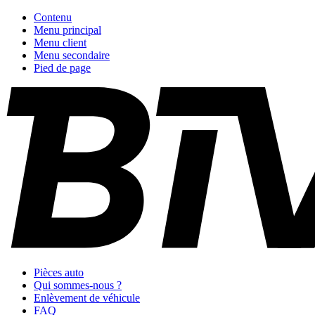
Contenu
Menu principal
Menu client
Menu secondaire
Pied de page
Pièces auto
Qui sommes-nous ?
Enlèvement de véhicule
FAQ