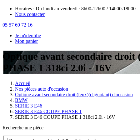
Horaires : Du lundi au vendredi : 8h00-12h00 / 14h00-18h00
Nous contacter
05 57 69 72 16
Je m'identifie
Mon panier
Optique avant secondaire droi
PHASE 1 318ci 2.0i - 16V
Accueil
Nos pièces auto d'occasion
Optique avant secondaire droit (feux)(clignotant) d'occasion
BMW
SERIE 3 E46
SERIE 3 E46 COUPE PHASE 1
SERIE 3 E46 COUPE PHASE 1 318ci 2.0i - 16V
Recherche une pièce