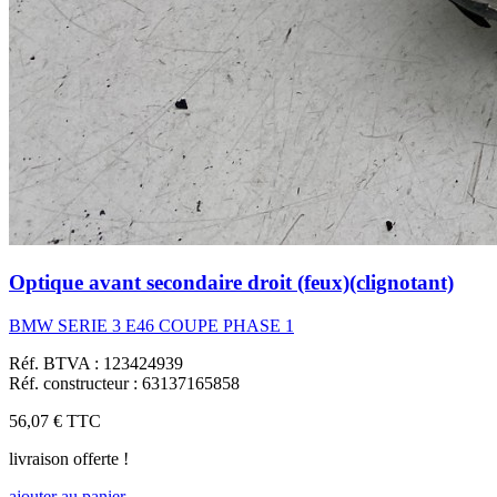
Optique avant secondaire droit (feux)(clignotant)
BMW SERIE 3 E46 COUPE PHASE 1
Réf. BTVA : 123424939
Réf. constructeur : 63137165858
56,07 €
TTC
livraison offerte !
ajouter au panier