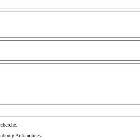
echerche.
 Dubourg Automobiles.