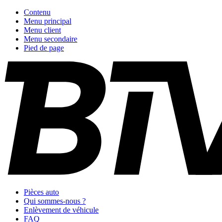
Contenu
Menu principal
Menu client
Menu secondaire
Pied de page
Pièces auto
Qui sommes-nous ?
Enlèvement de véhicule
FAQ