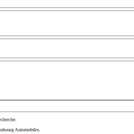
echerche.
 Dubourg Automobiles.