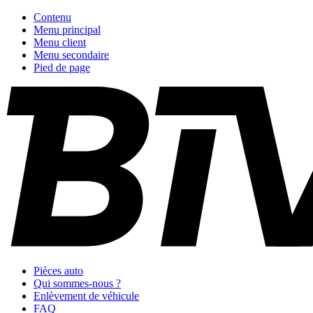
Contenu
Menu principal
Menu client
Menu secondaire
Pied de page
Pièces auto
Qui sommes-nous ?
Enlèvement de véhicule
FAQ