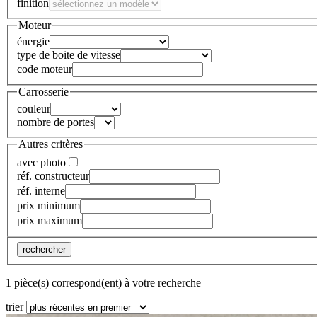
finition
Moteur
énergie
type de boite de vitesse
code moteur
Carrosserie
couleur
nombre de portes
Autres critères
avec photo
réf. constructeur
réf. interne
prix minimum
prix maximum
rechercher
1 pièce(s) correspond(ent) à votre recherche
trier