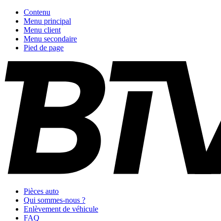
Contenu
Menu principal
Menu client
Menu secondaire
Pied de page
Pièces auto
Qui sommes-nous ?
Enlèvement de véhicule
FAQ