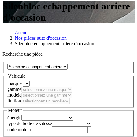
Silenbloc echappement arriere
d'occasion
Accueil
Nos pièces auto d'occasion
Silenbloc echappement arriere d'occasion
Recherche une pièce
Véhicule
marque
gamme
modèle
finition
Moteur
énergie
type de boite de vitesse
code moteur