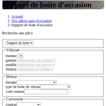
Support de boite d'occasion
Accueil
Nos pièces auto d'occasion
Support de boite d'occasion
Recherche une pièce
Véhicule
marque
gamme
modèle
finition
Moteur
énergie
type de boite de vitesse
code moteur
Carrosserie
couleur