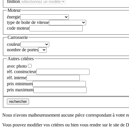
finition
Moteur
énergie
type de boite de vitesse
code moteur
Carrosserie
couleur
nombre de portes
Autres critères
avec photo
réf. constructeur
réf. interne
prix minimum
prix maximum
rechercher
Nous n'avons malheureusement aucune pièce correspondant à votre r
Vous pouvez modifier vos critères ou bien vous rendre sur le site de