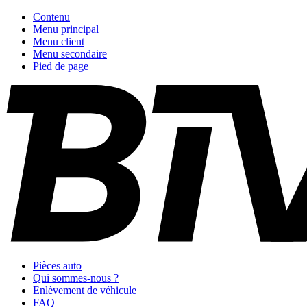
Contenu
Menu principal
Menu client
Menu secondaire
Pied de page
Pièces auto
Qui sommes-nous ?
Enlèvement de véhicule
FAQ