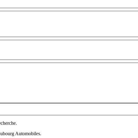
echerche.
 Dubourg Automobiles.