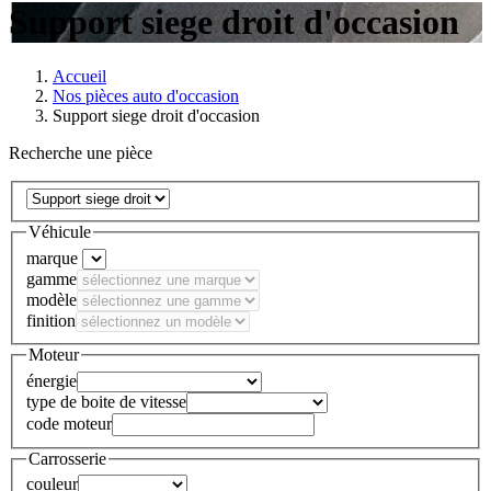
Support siege droit d'occasion
Accueil
Nos pièces auto d'occasion
Support siege droit d'occasion
Recherche une pièce
Véhicule
marque
gamme
modèle
finition
Moteur
énergie
type de boite de vitesse
code moteur
Carrosserie
couleur