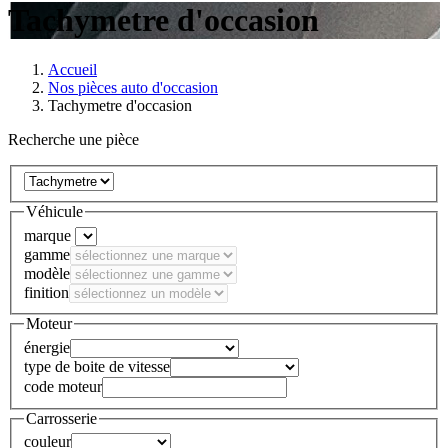
Tachymetre d'occasion
Accueil
Nos pièces auto d'occasion
Tachymetre d'occasion
Recherche une pièce
Véhicule
marque
gamme
modèle
finition
Moteur
énergie
type de boite de vitesse
code moteur
Carrosserie
couleur