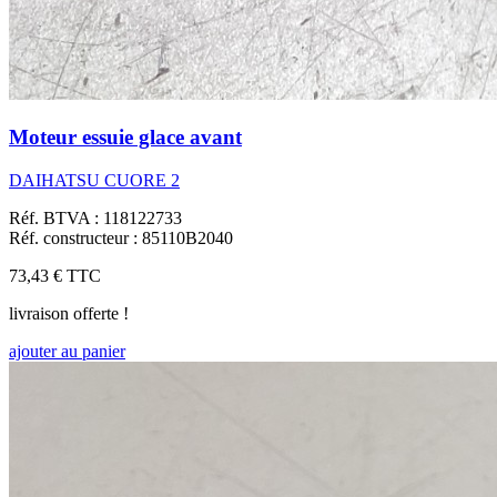
Moteur essuie glace avant
DAIHATSU CUORE 2
Réf. BTVA : 118122733
Réf. constructeur : 85110B2040
73,43 €
TTC
livraison offerte !
ajouter au panier