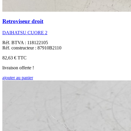
Retroviseur droit
DAIHATSU CUORE 2
Réf. BTVA : 118122105
Réf. constructeur : 87910B2110
82,63 €
TTC
livraison offerte !
ajouter au panier