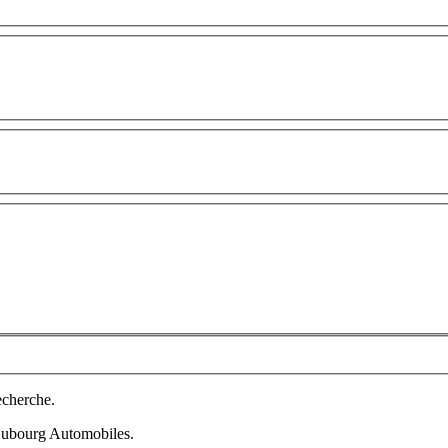
echerche.
 Dubourg Automobiles.