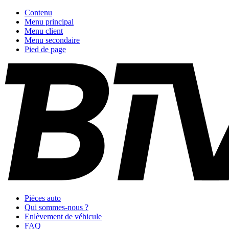
Contenu
Menu principal
Menu client
Menu secondaire
Pied de page
Pièces auto
Qui sommes-nous ?
Enlèvement de véhicule
FAQ