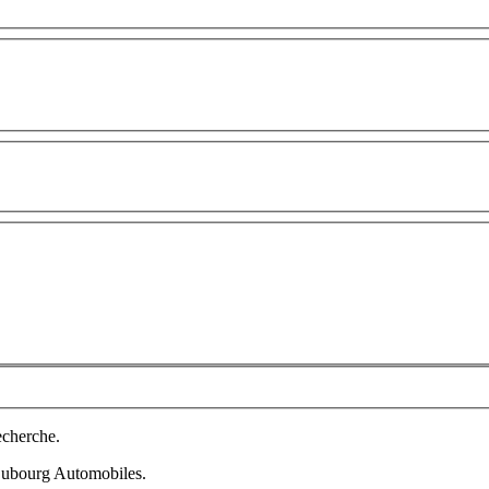
echerche.
 Dubourg Automobiles.