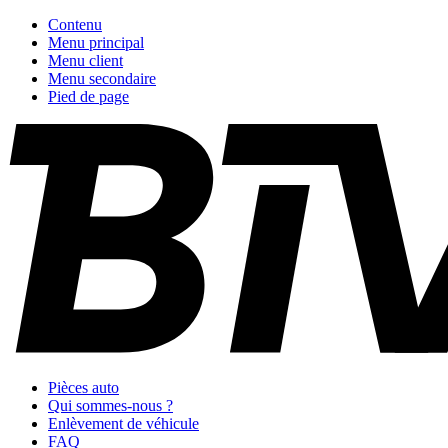
Contenu
Menu principal
Menu client
Menu secondaire
Pied de page
Pièces auto
Qui sommes-nous ?
Enlèvement de véhicule
FAQ