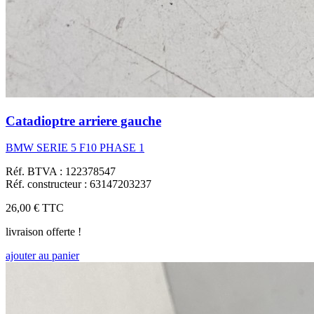
Catadioptre arriere gauche
BMW SERIE 5 F10 PHASE 1
Réf. BTVA : 122378547
Réf. constructeur : 63147203237
26,00 €
TTC
livraison offerte !
ajouter au panier