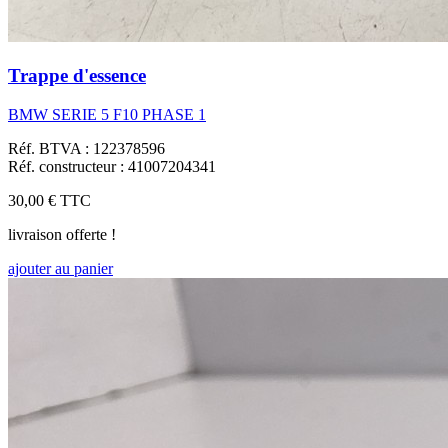
Trappe d'essence
BMW SERIE 5 F10 PHASE 1
Réf. BTVA : 122378596
Réf. constructeur : 41007204341
30,00 €
TTC
livraison offerte !
ajouter au panier