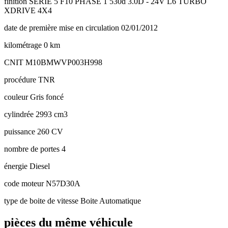
finition
SERIE 5 F10 PHASE 1 530d 3.0D - 24V L6 TURBO
XDRIVE 4X4
date de première mise en circulation
02/01/2012
kilométrage
0 km
CNIT
M10BMWVP003H998
procédure
TNR
couleur
Gris foncé
cylindrée
2993 cm3
puissance
260 CV
nombre de portes
4
énergie
Diesel
code moteur
N57D30A
type de boite de vitesse
Boite Automatique
pièces du même véhicule