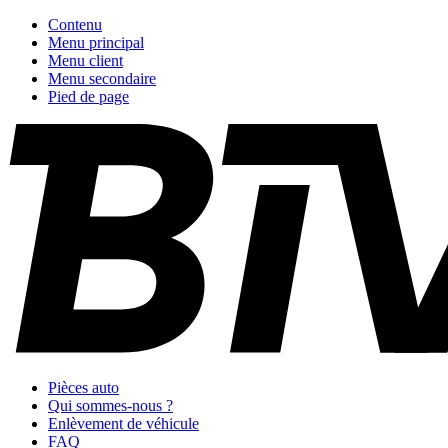
Contenu
Menu principal
Menu client
Menu secondaire
Pied de page
Pièces auto
Qui sommes-nous ?
Enlèvement de véhicule
FAQ